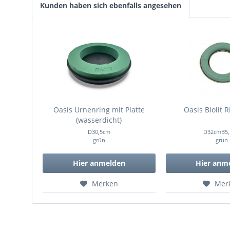
Kunden haben sich ebenfalls angesehen
Oasis Urnenring mit Platte
Oasis Biolit 
(wasserdicht)
D30,5cm
D32cmB5
grün
grün
Hier anmelden
Hier anm
Merken
Mer