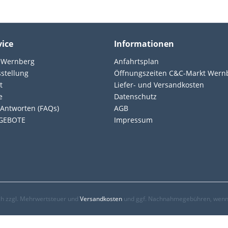
vice
Informationen
 Wernberg
Anfahrtsplan
sstellung
Öffnungszeiten C&C-Markt Wern
t
Liefer- und Versandkosten
e
Datenschutz
Antworten (FAQs)
AGB
GEBOTE
Impressum
ich zzgl. Mehrwertsteuer und
Versandkosten
und ggf. Nachnahmegebühren, wenn 