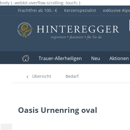
body { -webkit-overflow-scrolling: touch; }
Frachtfrei ab 100.- €
Kerzenspezialist
exklusive Alp
Trauer-Allerheiligen
Neu
Aktionen
Übersicht
Bedarf
Oasis Urnenring oval