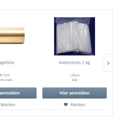
ägefolie
Klebesticks 2 kg
Bl
B17cm
L20cm
old-matt
klar
 anmelden
Hier anmelden
Merken
Merken