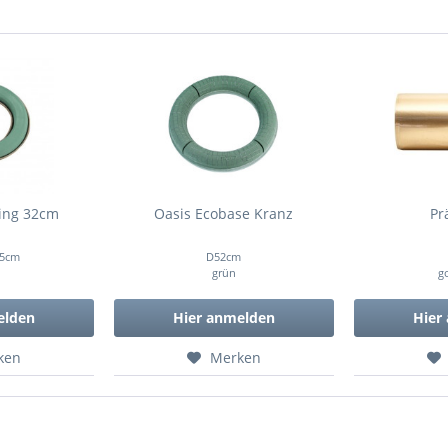
Ring 32cm
Oasis Ecobase Kranz
Pr
,5cm
D52cm
grün
g
elden
Hier anmelden
Hier
ken
Merken