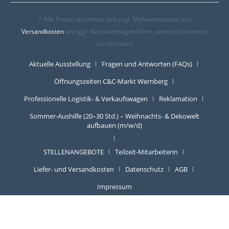
* Alle Preise verstehen sich zzgl. Mehrwertsteuer und
Versandkosten
und ggf. Nachnahmegebühren, wenn nicht anders
beschrieben
Aktuelle Ausstellung
Fragen und Antworten (FAQs)
Öffnungszeiten C&C-Markt Wernberg
Professionelle Logistik- & Verkaufswagen
Reklamation
Sommer-Aushilfe (20–30 Std.) – Weihnachts- & Dekowelt
aufbauen (m/w/d)
STELLENANGEBOTE
Teilzeit-Mitarbeiterin
Liefer- und Versandkosten
Datenschutz
AGB
Impressum