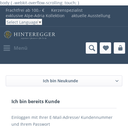
body { -webkit-overflow-scrolling: touch; }
Frachtfrei ab 100.- €
Kerzenspezialist
exklusive Alpe-Adria Kollektion
aktuelle Ausstellung
Select Language
▼
Menü
Ich bin Neukunde
Ich bin bereits Kunde
Einloggen mit Ihrer E-Mail-Adresse/ Kundennummer
und Ihrem Passwort