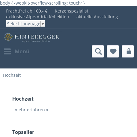
body { -webkit-overflow-scrolling: touch; }
Frachtfrei ab 100.- €
Kerzenspezialist
exklusive Alpe-Adria Kollektion
aktuelle Ausstellung
Select Language
▼
Menü
Hochzeit
Hochzeit
mehr erfahren »
Topseller