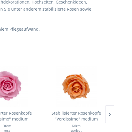
schdekorationen, Hochzeiten, Geschenkideen,
n Sie unter anderem stabilisierte Rosen sowie
alem Pflegeaufwand.
erter Rosenköpfe
Stabilisierter Rosenköpfe
Stabi
ssimo" medium
"Verdissimo" medium
"Ve
D6cm
D6cm
rosa
apricot