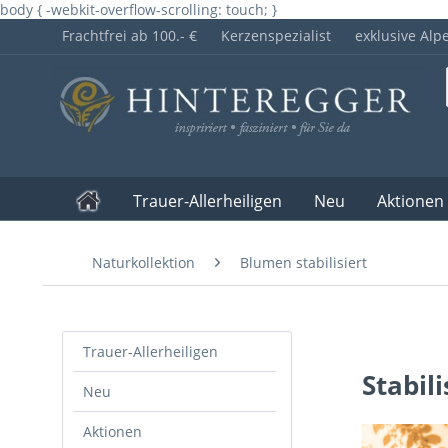
body { -webkit-overflow-scrolling: touch; }
Frachtfrei ab 100.- €
Kerzenspezialist
exklusive Alp
Trauer-Allerheiligen
Neu
Aktionen
Naturkollektion
Blumen stabilisiert
Trauer-Allerheiligen
Stabil
Neu
Aktionen