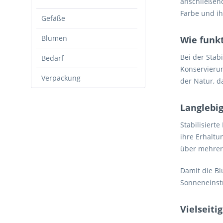
anschließend
Farbe und i
Gefäße
Blumen
Wie funkt
Bei der Stab
Bedarf
Konservierun
Verpackung
der Natur, d
Langlebig
Stabilisiert
ihre Erhaltu
über mehrer
Damit die Bl
Sonneneinstr
Vielseiti