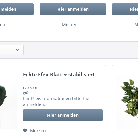
nmelden
Hier anmelden
Hie
en
Merken
M
Echte Efeu Blätter stabilisiert
L20-30cm
grün
Für Preisinformationen bitte
hier
anmelden
.
Hier anmelden
Merken