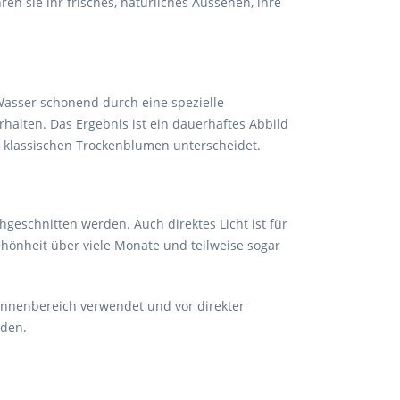
n sie ihr frisches, natürliches Aussehen, ihre
 Wasser schonend durch eine spezielle
rhalten. Das Ergebnis ist ein dauerhaftes Abbild
r klassischen Trockenblumen unterscheidet.
eschnitten werden. Auch direktes Licht ist für
Schönheit über viele Monate und teilweise sogar
 Innenbereich verwendet und vor direkter
rden.