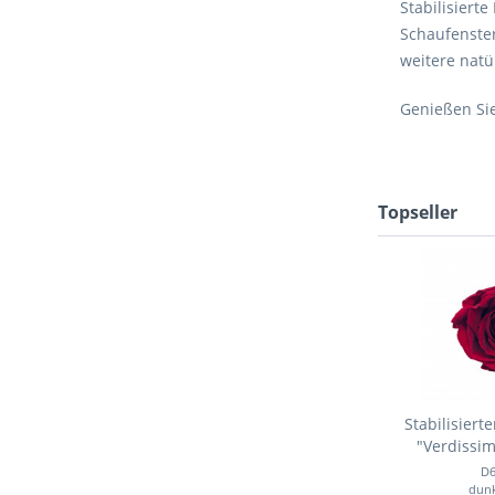
Stabilisiert
Schaufenster
weitere natü
Genießen Si
Topseller
Stabilisiert
"Verdissi
D
dunk