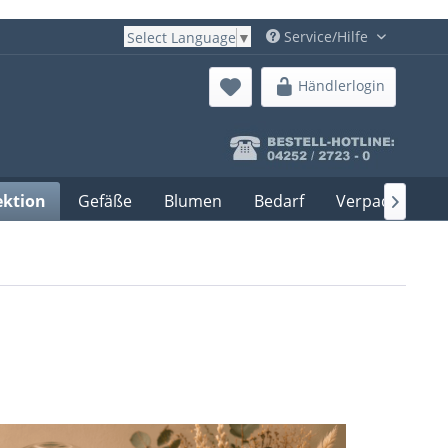
Service/Hilfe
Select Language
▼
Händlerlogin
ektion
Gefäße
Blumen
Bedarf
Verpackung
