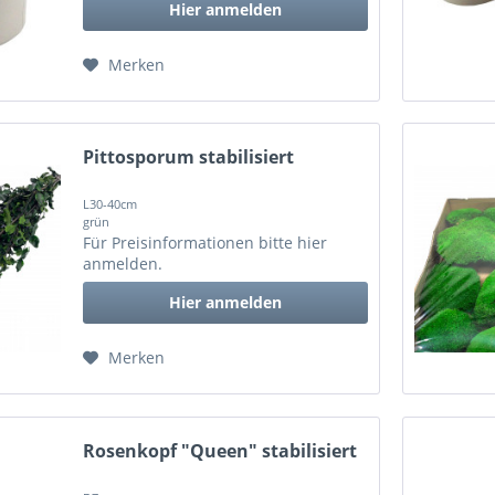
Hier anmelden
Merken
Pittosporum stabilisiert
L30-40cm
grün
Für Preisinformationen bitte
hier
anmelden
.
Hier anmelden
Merken
Rosenkopf "Queen" stabilisiert