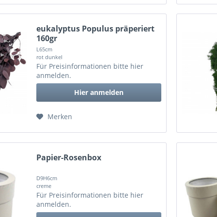
eukalyptus Populus präperiert
160gr
L65cm
rot dunkel
Für Preisinformationen bitte
hier
anmelden
.
Hier anmelden
Merken
Papier-Rosenbox
D9H6cm
creme
Für Preisinformationen bitte
hier
anmelden
.