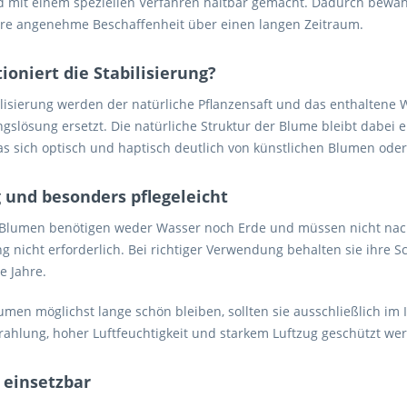
 mit einem speziellen Verfahren haltbar gemacht. Dadurch bewahre
hre angenehme Beschaffenheit über einen langen Zeitraum.
ioniert die Stabilisierung?
ilisierung werden der natürliche Pflanzensaft und das enthaltene
gslösung ersetzt. Die natürliche Struktur der Blume bleibt dabei e
as sich optisch und haptisch deutlich von künstlichen Blumen ode
 und besonders pflegeleicht
e Blumen benötigen weder Wasser noch Erde und müssen nicht nachg
ng nicht erforderlich. Bei richtiger Verwendung behalten sie ihre 
e Jahre.
umen möglichst lange schön bleiben, sollten sie ausschließlich im
ahlung, hoher Luftfeuchtigkeit und starkem Luftzug geschützt we
g einsetzbar