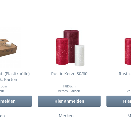
d. (Plastikhülle)
Rustic Kerze 80/60
Rustic
k. Karton
H3cm
H8D6cm
eiß
versch. Farben
ve
nmelden
Hier anmelden
Hie
en
Merken
M