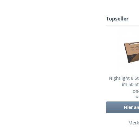
Topseller
Nightlight 8 St
im 50 St
D4
w
Hier a
Merk