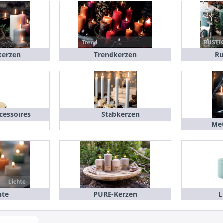
kerzen
Trendkerzen
Ru
cessoires
Stabkerzen
Met
hte
PURE-Kerzen
L