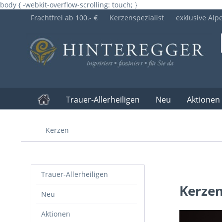
body { -webkit-overflow-scrolling: touch; }
Frachtfrei ab 100.- €
Kerzenspezialist
exklusive Alp
Trauer-Allerheiligen
Neu
Aktionen
Kerzen
Trauer-Allerheiligen
Kerze
Neu
Aktionen