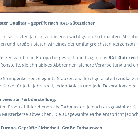
ster Qualität – geprüft nach RAL-Gütezeichen
en seit vielen Jahren zu unseren wichtigsten Sortimenten. Mit üb
en und Größen bieten wir eines der umfangreichsten Kerzensortime
Kerzen werden in Europa hergestellt und tragen das
RAL-Gütezeic
Rohstoffe, gleichmäßiges Abbrennen, sichere Verarbeitung und ei
e Stumpenkerzen, elegante Stabkerzen, durchgefärbte Trendkerzen
 Kerze für jede Jahreszeit, jeden Anlass und jede Dekorationsidee.
nweis zur Farbdarstellung:
ten Produktbilder dienen als Farbmuster. Je nach ausgewählter 
n Musterkerze abweichen. Die ausgewählte Farbe entspricht jedoch
 Europa. Geprüfte Sicherheit. Große Farbauswahl.