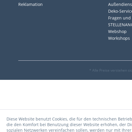
Reklamation
Außendiens
Deko-Servic
Fragen und 
STELLENAN
Webshop
Workshops
* Alle Preise verstehen s
Diese Website benutzt Cookies, die für den technischen Betrieb
die den Komfort bei Benutzung dieser Website erhöhen, der D
sozialen Netzwerken vereinfachen sollen, werden nur mit Ihre