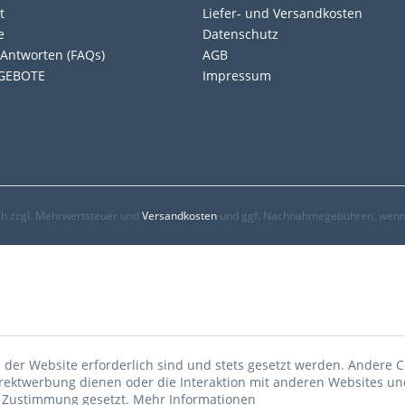
t
Liefer- und Versandkosten
e
Datenschutz
Antworten (FAQs)
AGB
GEBOTE
Impressum
ich zzgl. Mehrwertsteuer und
Versandkosten
und ggf. Nachnahmegebühren, wenn 
 der Website erforderlich sind und stets gesetzt werden. Andere C
irektwerbung dienen oder die Interaktion mit anderen Websites un
r Zustimmung gesetzt.
Mehr Informationen