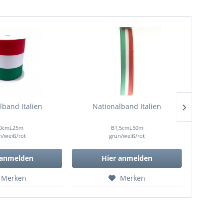
lband Italien
Nationalband Italien
0cmL25m
B1,5cmL50m
n/weiß/rot
grün/weiß/rot
 anmelden
Hier anmelden
Merken
Merken