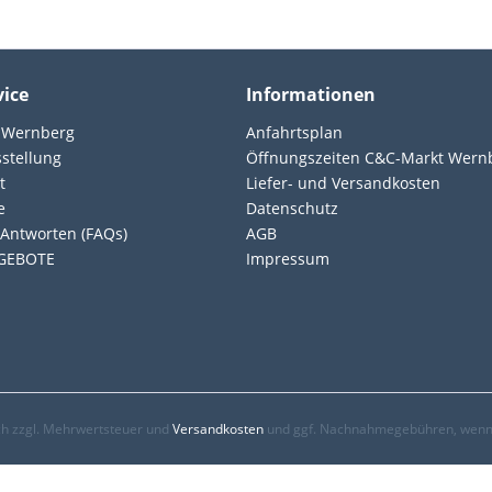
vice
Informationen
 Wernberg
Anfahrtsplan
sstellung
Öffnungszeiten C&C-Markt Wern
t
Liefer- und Versandkosten
e
Datenschutz
Antworten (FAQs)
AGB
GEBOTE
Impressum
ich zzgl. Mehrwertsteuer und
Versandkosten
und ggf. Nachnahmegebühren, wenn 