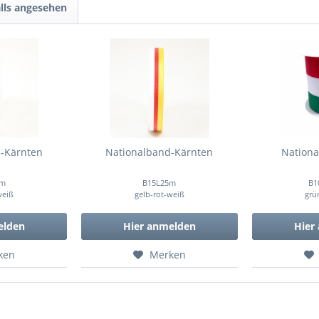
lls angesehen
-Kärnten
Nationalband-Kärnten
Nationa
5m
B15L25m
B1
weiß
gelb-rot-weiß
grü
elden
Hier anmelden
Hier
ken
Merken