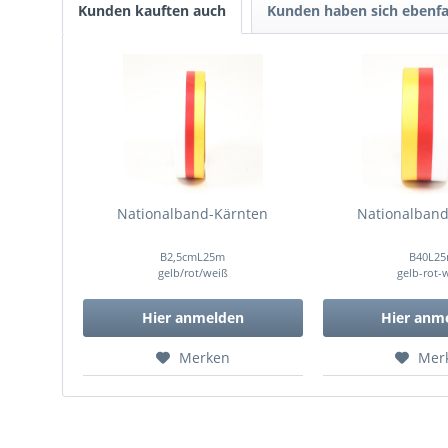
Kunden kauften auch
Kunden haben sich ebenfa
Nationalband-Kärnten
Nationalband
B2,5cmL25m
B40L2
gelb/rot/weiß
gelb-rot-
Hier anmelden
Hier anm
Merken
Mer