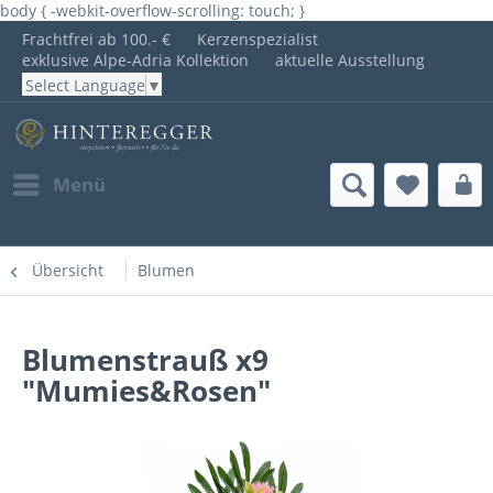
body { -webkit-overflow-scrolling: touch; }
Frachtfrei ab 100.- €
Kerzenspezialist
exklusive Alpe-Adria Kollektion
aktuelle Ausstellung
Select Language
▼
Menü
Übersicht
Blumen
Blumenstrauß x9
"Mumies&Rosen"