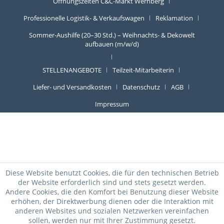
Öffnungszeiten C&C-Markt Wernberg
Professionelle Logistik- & Verkaufswagen
Reklamation
Sommer-Aushilfe (20–30 Std.) – Weihnachts- & Dekowelt
aufbauen (m/w/d)
STELLENANGEBOTE
Teilzeit-Mitarbeiterin
Liefer- und Versandkosten
Datenschutz
AGB
Impressum
Diese Website benutzt Cookies, die für den technischen Betrieb
der Website erforderlich sind und stets gesetzt werden.
Andere Cookies, die den Komfort bei Benutzung dieser Website
erhöhen, der Direktwerbung dienen oder die Interaktion mit
anderen Websites und sozialen Netzwerken vereinfachen
sollen, werden nur mit Ihrer Zustimmung gesetzt.