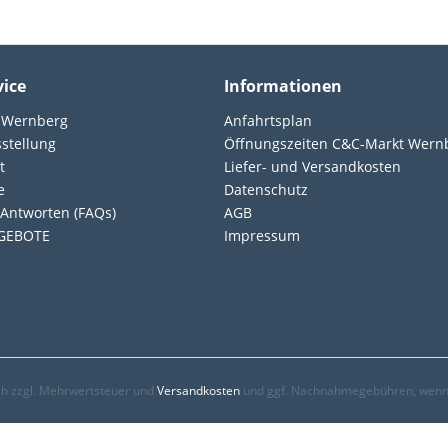
vice
Informationen
 Wernberg
Anfahrtsplan
sstellung
Öffnungszeiten C&C-Markt Wern
t
Liefer- und Versandkosten
e
Datenschutz
Antworten (FAQs)
AGB
GEBOTE
Impressum
ich zzgl. Mehrwertsteuer und
Versandkosten
und ggf. Nachnahmegebühren, wenn 