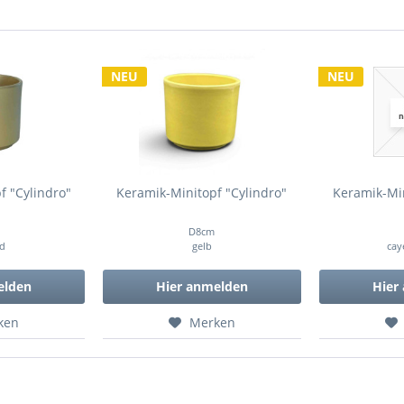
NEU
NEU
f "Cylindro"
Keramik-Minitopf "Cylindro"
Keramik-Min
D8cm
ld
gelb
cay
elden
Hier anmelden
Hier
ken
Merken