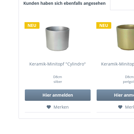
Kunden haben sich ebenfalls angesehen
NEU
NEU
Keramik-Minitopf "Cylindro"
Keramik-Minitop
D8cm
D8cm
silber
perlgo
Hier anmelden
Hier anm
Merken
Mer