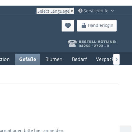
Service/Hilfe
Select Language
▼
Händlerlogin
ktion
Gefäße
Blumen
Bedarf
Verpackung

formationen bitte
hier anmelden
.