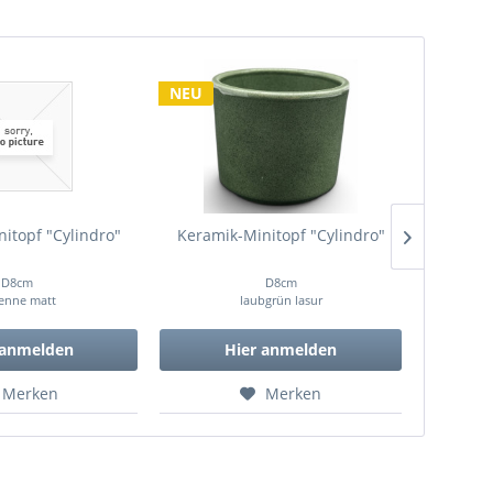
NEU
itopf "Cylindro"
Keramik-Minitopf "Cylindro"
Stabi
"Ve
D8cm
D8cm
enne matt
laubgrün lasur
 anmelden
Hier anmelden
Merken
Merken