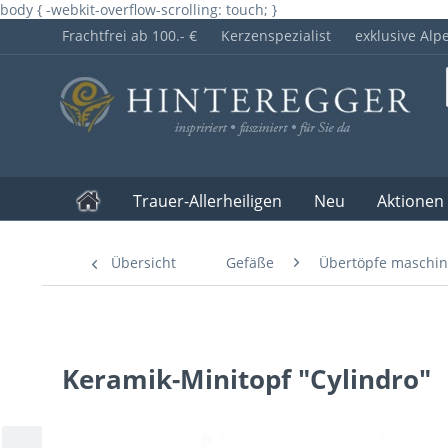
body { -webkit-overflow-scrolling: touch; }
Frachtfrei ab 100.- €
Kerzenspezialist
exklusive Alp
Trauer-Allerheiligen
Neu
Aktionen
Übersicht
Gefäße
Übertöpfe maschin
Keramik-Minitopf "Cylindro"