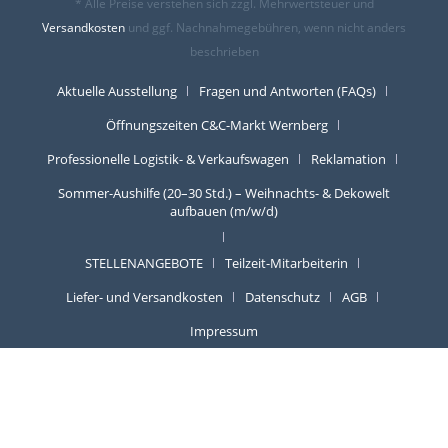
* Alle Preise verstehen sich zzgl. Mehrwertsteuer und
Versandkosten
und ggf. Nachnahmegebühren, wenn nicht anders
beschrieben
Aktuelle Ausstellung
Fragen und Antworten (FAQs)
Öffnungszeiten C&C-Markt Wernberg
Professionelle Logistik- & Verkaufswagen
Reklamation
Sommer-Aushilfe (20–30 Std.) – Weihnachts- & Dekowelt
aufbauen (m/w/d)
STELLENANGEBOTE
Teilzeit-Mitarbeiterin
Liefer- und Versandkosten
Datenschutz
AGB
Impressum