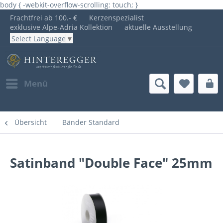
body { -webkit-overflow-scrolling: touch; }
Frachtfrei ab 100.- €
Kerzenspezialist
exklusive Alpe-Adria Kollektion
aktuelle Ausstellung
Select Language
▼
Menü
Übersicht
Bänder Standard
Satinband "Double Face" 25mm