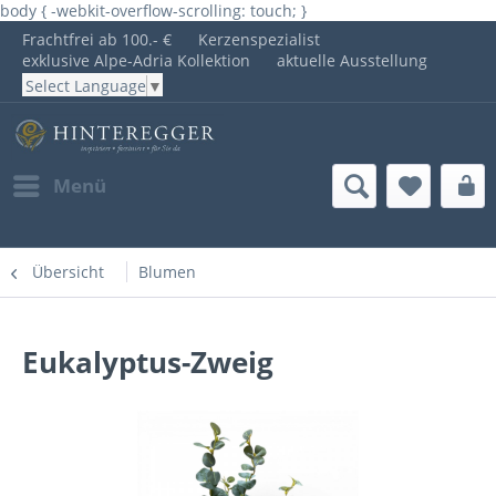
body { -webkit-overflow-scrolling: touch; }
Frachtfrei ab 100.- €
Kerzenspezialist
exklusive Alpe-Adria Kollektion
aktuelle Ausstellung
Select Language
▼
Menü
Übersicht
Blumen
Eukalyptus-Zweig