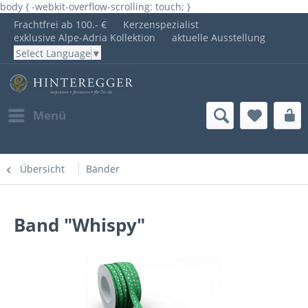
body { -webkit-overflow-scrolling: touch; }
Frachtfrei ab 100.- €
Kerzenspezialist
exklusive Alpe-Adria Kollektion
aktuelle Ausstellung
Select Language
▼
Menü
Übersicht
Bänder
Band "Whispy"