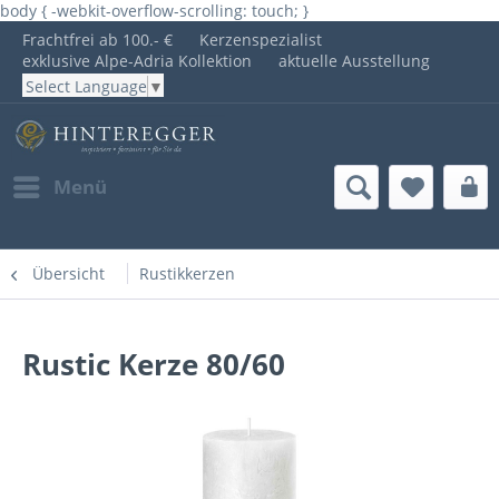
body { -webkit-overflow-scrolling: touch; }
Frachtfrei ab 100.- €
Kerzenspezialist
exklusive Alpe-Adria Kollektion
aktuelle Ausstellung
Select Language
▼
Menü
Übersicht
Rustikkerzen
Rustic Kerze 80/60