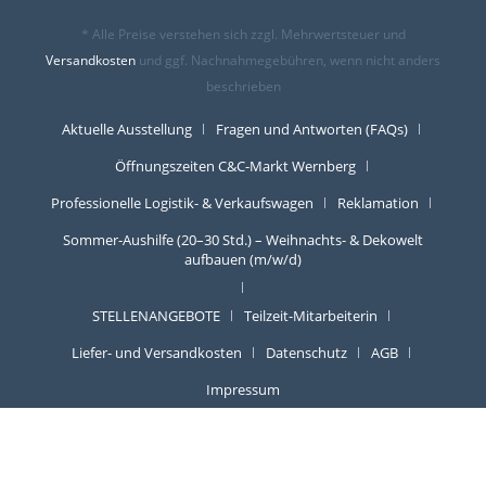
* Alle Preise verstehen sich zzgl. Mehrwertsteuer und
Versandkosten
und ggf. Nachnahmegebühren, wenn nicht anders
beschrieben
Aktuelle Ausstellung
Fragen und Antworten (FAQs)
Öffnungszeiten C&C-Markt Wernberg
Professionelle Logistik- & Verkaufswagen
Reklamation
Sommer-Aushilfe (20–30 Std.) – Weihnachts- & Dekowelt
aufbauen (m/w/d)
STELLENANGEBOTE
Teilzeit-Mitarbeiterin
Liefer- und Versandkosten
Datenschutz
AGB
Impressum