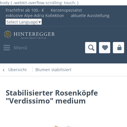
body { -webkit-overflow-scrolling: touch; }
Frachtfrei ab 100.- €
Kerzenspezialist
exklusive Alpe-Adria Kollektion
aktuelle Ausstellung
Select Language
▼
Menü
Übersicht
Blumen stabilisiert
Stabilisierter Rosenköpfe
"Verdissimo" medium