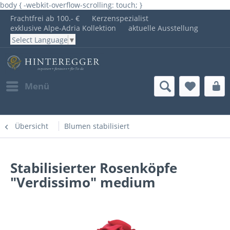
body { -webkit-overflow-scrolling: touch; }
Frachtfrei ab 100.- €
Kerzenspezialist
exklusive Alpe-Adria Kollektion
aktuelle Ausstellung
Select Language
▼
Menü
Übersicht
Blumen stabilisiert
Stabilisierter Rosenköpfe
"Verdissimo" medium