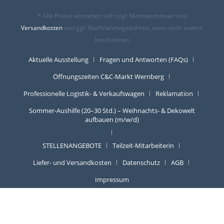
* Alle Preise verstehen sich zzgl. Mehrwertsteuer und
Versandkosten
und ggf. Nachnahmegebühren, wenn nicht anders
beschrieben
Aktuelle Ausstellung
Fragen und Antworten (FAQs)
Öffnungszeiten C&C-Markt Wernberg
Professionelle Logistik- & Verkaufswagen
Reklamation
Sommer-Aushilfe (20–30 Std.) – Weihnachts- & Dekowelt
aufbauen (m/w/d)
STELLENANGEBOTE
Teilzeit-Mitarbeiterin
Liefer- und Versandkosten
Datenschutz
AGB
Impressum