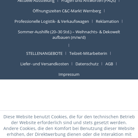
Aktuelle Ausstellung
Fragen und Antworten (FAQs)
Öffnungszeiten C&C-Markt Wernberg
Professionelle Logistik- & Verkaufswagen
Reklamation
Sommer-Aushilfe (20–30 Std.) – Weihnachts- & Dekowelt
aufbauen (m/w/d)
STELLENANGEBOTE
Teilzeit-Mitarbeiterin
Liefer- und Versandkosten
Datenschutz
AGB
Impressum
Diese Website benutzt Cookies, die für den technischen Betrieb
der Website erforderlich sind und stets gesetzt werden.
Andere Cookies, die den Komfort bei Benutzung dieser Website
erhöhen, der Direktwerbung dienen oder die Interaktion mit