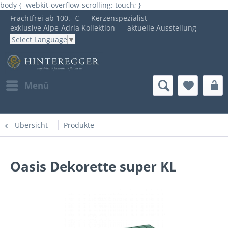
body { -webkit-overflow-scrolling: touch; }
Frachtfrei ab 100.- €
Kerzenspezialist
exklusive Alpe-Adria Kollektion
aktuelle Ausstellung
Select Language
▼
Menü
Übersicht
Produkte
Oasis Dekorette super KL