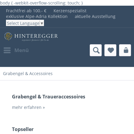
body { -webkit-overflow-scrolling: touch; }
Frachtfrei ab 100.- €
Kerzenspezialist
exklusive Alpe-Adria Kollektion
aktuelle Ausstellung
Select Language
▼
Menü
Grabengel & Accessoires
Grabengel & Traueraccessoires
mehr erfahren »
Topseller