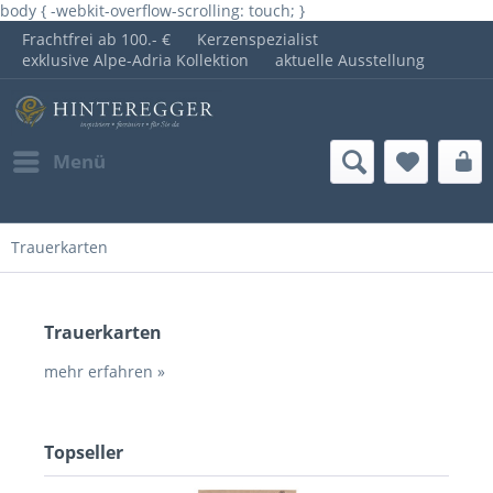
body { -webkit-overflow-scrolling: touch; }
Frachtfrei ab 100.- €
Kerzenspezialist
exklusive Alpe-Adria Kollektion
aktuelle Ausstellung
Menü
Trauerkarten
Trauerkarten
mehr erfahren »
Topseller