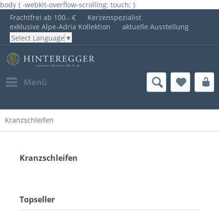
body { -webkit-overflow-scrolling: touch; }
Frachtfrei ab 100.- €
Kerzenspezialist
exklusive Alpe-Adria Kollektion
aktuelle Ausstellung
Select Language
▼
Menü
Kranzschleifen
Kranzschleifen
Topseller