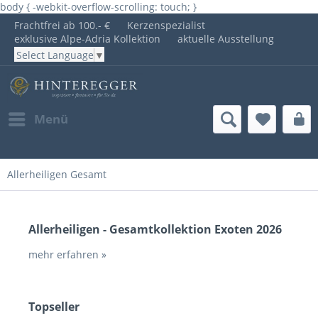
body { -webkit-overflow-scrolling: touch; }
Frachtfrei ab 100.- €
Kerzenspezialist
exklusive Alpe-Adria Kollektion
aktuelle Ausstellung
Select Language
▼
Menü
Allerheiligen Gesamt
Allerheiligen - Gesamtkollektion Exoten 2026
mehr erfahren »
Topseller