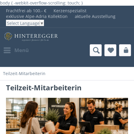
body { -webkit-overflow-scrolling: touch; }
Frachtfrei ab 100.- €
Kerzenspezialist
exklusive Alpe-Adria Kollektion
aktuelle Ausstellung
Select Language
▼
Menü
Teilzeit-Mitarbeiterin
Teilzeit-Mitarbeiterin