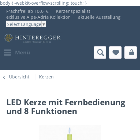
body { -webkit-overflow-scrolling: touch; }
Frachtfrei ab 100.- €
Kerzenspezialist
exklusive Alpe-Adria Kollektion
aktuelle Ausstellung
Select Language
▼
Menü
Übersicht
Kerzen
LED Kerze mit Fernbedienung
und 8 Funktionen