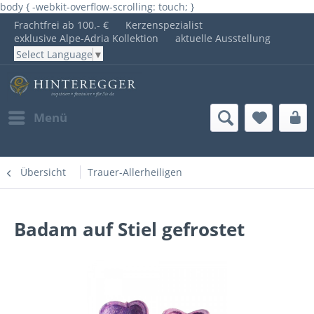
body { -webkit-overflow-scrolling: touch; }
Frachtfrei ab 100.- €
Kerzenspezialist
exklusive Alpe-Adria Kollektion
aktuelle Ausstellung
Select Language
▼
Menü
Übersicht
Trauer-Allerheiligen
Badam auf Stiel gefrostet