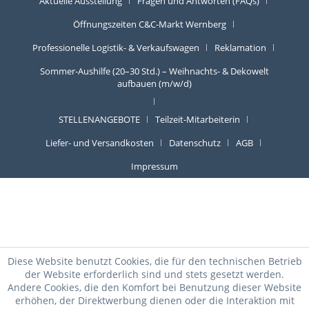
Aktuelle Ausstellung
Fragen und Antworten (FAQs)
Öffnungszeiten C&C-Markt Wernberg
Professionelle Logistik- & Verkaufswagen
Reklamation
Sommer-Aushilfe (20–30 Std.) – Weihnachts- & Dekowelt
aufbauen (m/w/d)
STELLENANGEBOTE
Teilzeit-Mitarbeiterin
Liefer- und Versandkosten
Datenschutz
AGB
Impressum
Diese Website benutzt Cookies, die für den technischen Betrieb
der Website erforderlich sind und stets gesetzt werden.
Andere Cookies, die den Komfort bei Benutzung dieser Website
erhöhen, der Direktwerbung dienen oder die Interaktion mit