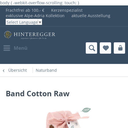
body { -webkit-overflow-scrolling: touch; }
Frachtfrei ab 100.- €
Kerzenspezialist
exklusive Alpe-Adria Kollektion
aktuelle Ausstellung
Select Language
▼
Menü
Übersicht
Naturband
Band Cotton Raw