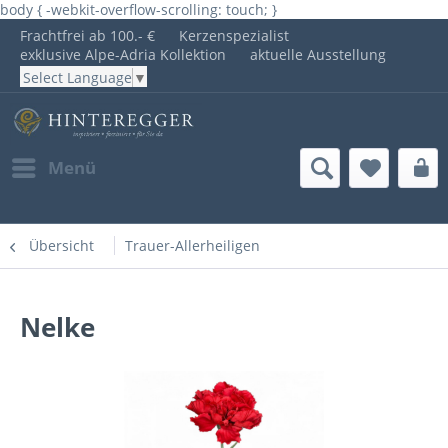
body { -webkit-overflow-scrolling: touch; }
Frachtfrei ab 100.- €
Kerzenspezialist
exklusive Alpe-Adria Kollektion
aktuelle Ausstellung
Select Language
▼
Menü
Übersicht
Trauer-Allerheiligen
Nelke