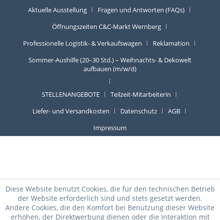
Aktuelle Ausstellung
Fragen und Antworten (FAQs)
Öffnungszeiten C&C-Markt Wernberg
Professionelle Logistik- & Verkaufswagen
Reklamation
Sommer-Aushilfe (20–30 Std.) – Weihnachts- & Dekowelt
aufbauen (m/w/d)
STELLENANGEBOTE
Teilzeit-Mitarbeiterin
Liefer- und Versandkosten
Datenschutz
AGB
Impressum
Diese Website benutzt Cookies, die für den technischen Betrieb
der Website erforderlich sind und stets gesetzt werden.
Andere Cookies, die den Komfort bei Benutzung dieser Website
erhöhen, der Direktwerbung dienen oder die Interaktion mit