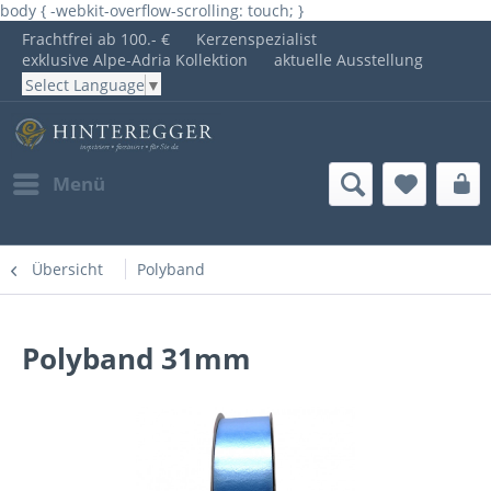
body { -webkit-overflow-scrolling: touch; }
Frachtfrei ab 100.- €
Kerzenspezialist
exklusive Alpe-Adria Kollektion
aktuelle Ausstellung
Select Language
▼
Menü
Übersicht
Polyband
Polyband 31mm