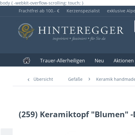
body { -webkit-overflow-scrolling: touch; }
Frachtfrei ab 100.- €
Kerzenspezialist
exklusive Alp
Trauer-Allerheiligen
Neu
Aktionen
Übersicht
Gefäße
Keramik handmad
(259) Keramiktopf "Blumen" 