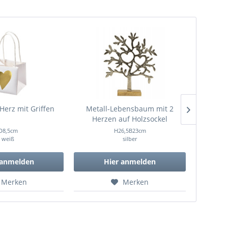
Herz mit Griffen
Metall-Lebensbaum mit 2
Metall-
Herzen auf Holzsockel
D8,5cm
H26,5B23cm
weiß
silber
 anmelden
Hier anmelden
Merken
Merken