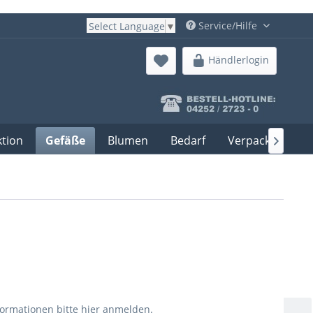
Service/Hilfe
Select Language
▼
Händlerlogin
ktion
Gefäße
Blumen
Bedarf
Verpackung

formationen bitte
hier anmelden
.