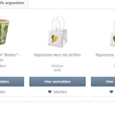
lls angesehen
f "Blätter" -
Papiertüte Herz mit Griffen
Papiertüte 
cm
5Bcm
D10,5cm
weiß
elden
Hier anmelden
Hier
ken
Merken