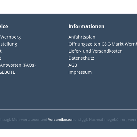
vice
Informationen
 Wernberg
Anfahrtsplan
sstellung
Öffnungszeiten C&C-Markt Wern
t
Liefer- und Versandkosten
e
Datenschutz
Antworten (FAQs)
AGB
GEBOTE
Impressum
ich zzgl. Mehrwertsteuer und
Versandkosten
und ggf. Nachnahmegebühren, wenn 