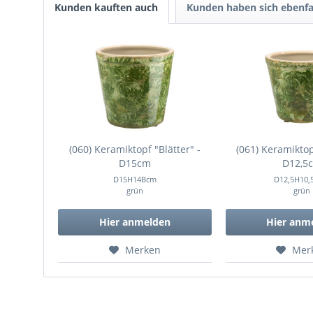
Kunden kauften auch
Kunden haben sich ebenfa
(060) Keramiktopf "Blätter" -
(061) Keramiktop
D15cm
D12,5
D15H14Bcm
D12,5H10,
grün
grün
Hier anmelden
Hier anm
Merken
Mer