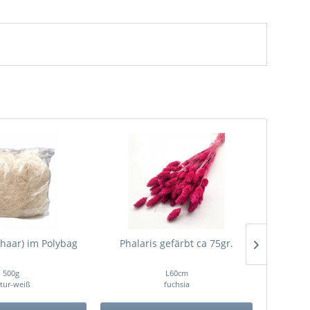
shaar) im Polybag
Phalaris gefärbt ca 75gr.
Stabi
"Ve
500g
L60cm
tur-weiß
fuchsia