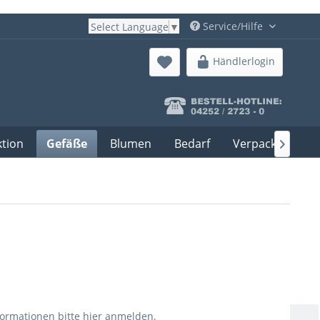
Service/Hilfe
Select Language
▼
Händlerlogin
ktion
Gefäße
Blumen
Bedarf
Verpackung

formationen bitte
hier anmelden
.