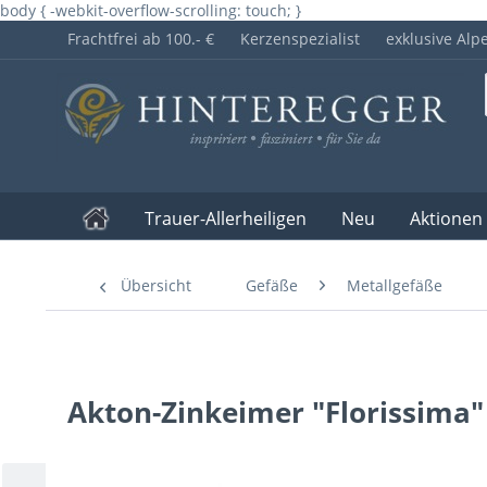
body { -webkit-overflow-scrolling: touch; }
Frachtfrei ab 100.- €
Kerzenspezialist
exklusive Alp
Trauer-Allerheiligen
Neu
Aktionen
Übersicht
Gefäße
Metallgefäße
Akton-Zinkeimer "Florissima