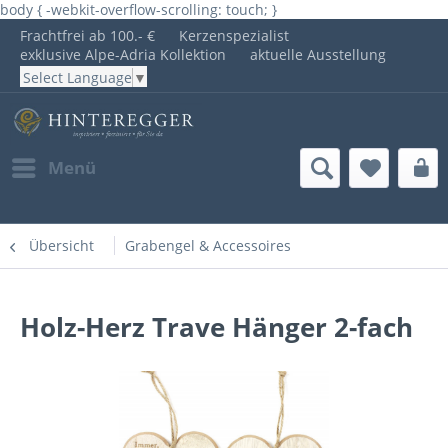
body { -webkit-overflow-scrolling: touch; }
Frachtfrei ab 100.- €
Kerzenspezialist
exklusive Alpe-Adria Kollektion
aktuelle Ausstellung
Select Language
▼
Menü
Übersicht
Grabengel & Accessoires
Holz-Herz Trave Hänger 2-fach