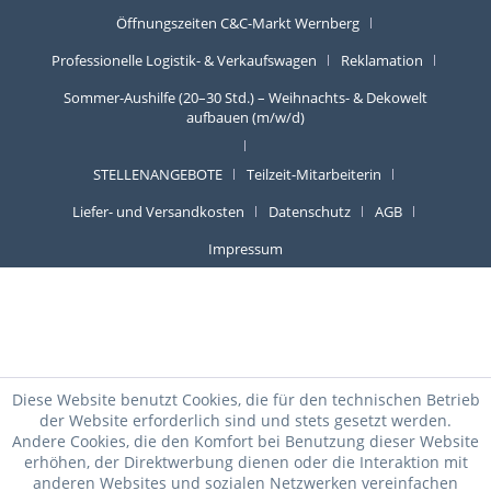
Öffnungszeiten C&C-Markt Wernberg
Professionelle Logistik- & Verkaufswagen
Reklamation
Sommer-Aushilfe (20–30 Std.) – Weihnachts- & Dekowelt
aufbauen (m/w/d)
STELLENANGEBOTE
Teilzeit-Mitarbeiterin
Liefer- und Versandkosten
Datenschutz
AGB
Impressum
Diese Website benutzt Cookies, die für den technischen Betrieb
der Website erforderlich sind und stets gesetzt werden.
Andere Cookies, die den Komfort bei Benutzung dieser Website
erhöhen, der Direktwerbung dienen oder die Interaktion mit
anderen Websites und sozialen Netzwerken vereinfachen