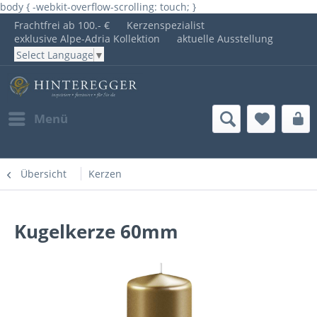
body { -webkit-overflow-scrolling: touch; }
Frachtfrei ab 100.- €
Kerzenspezialist
exklusive Alpe-Adria Kollektion
aktuelle Ausstellung
Select Language
▼
Menü
Übersicht
Kerzen
Kugelkerze 60mm