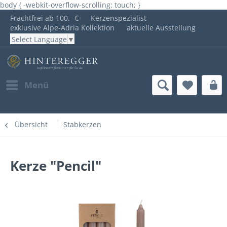
body { -webkit-overflow-scrolling: touch; }
Frachtfrei ab 100.- €
Kerzenspezialist
exklusive Alpe-Adria Kollektion
aktuelle Ausstellung
Select Language
▼
Menü
Übersicht
Stabkerzen
Kerze "Pencil"