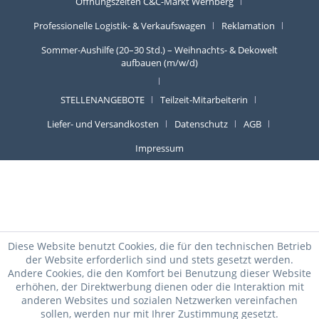
Öffnungszeiten C&C-Markt Wernberg
Professionelle Logistik- & Verkaufswagen
Reklamation
Sommer-Aushilfe (20–30 Std.) – Weihnachts- & Dekowelt
aufbauen (m/w/d)
STELLENANGEBOTE
Teilzeit-Mitarbeiterin
Liefer- und Versandkosten
Datenschutz
AGB
Impressum
Diese Website benutzt Cookies, die für den technischen Betrieb
der Website erforderlich sind und stets gesetzt werden.
Andere Cookies, die den Komfort bei Benutzung dieser Website
erhöhen, der Direktwerbung dienen oder die Interaktion mit
anderen Websites und sozialen Netzwerken vereinfachen
sollen, werden nur mit Ihrer Zustimmung gesetzt.