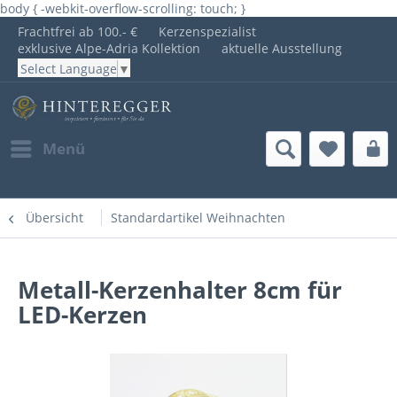
body { -webkit-overflow-scrolling: touch; }
Frachtfrei ab 100.- €
Kerzenspezialist
exklusive Alpe-Adria Kollektion
aktuelle Ausstellung
Select Language
▼
Menü
Übersicht
Standardartikel Weihnachten
Metall-Kerzenhalter 8cm für
LED-Kerzen