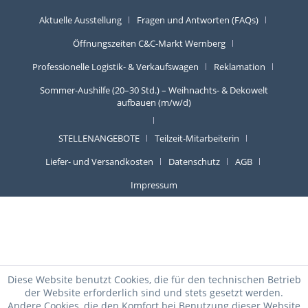
Aktuelle Ausstellung
Fragen und Antworten (FAQs)
Öffnungszeiten C&C-Markt Wernberg
Professionelle Logistik- & Verkaufswagen
Reklamation
Sommer-Aushilfe (20–30 Std.) – Weihnachts- & Dekowelt
aufbauen (m/w/d)
STELLENANGEBOTE
Teilzeit-Mitarbeiterin
Liefer- und Versandkosten
Datenschutz
AGB
Impressum
Diese Website benutzt Cookies, die für den technischen Betrieb
der Website erforderlich sind und stets gesetzt werden.
Andere Cookies, die den Komfort bei Benutzung dieser Website