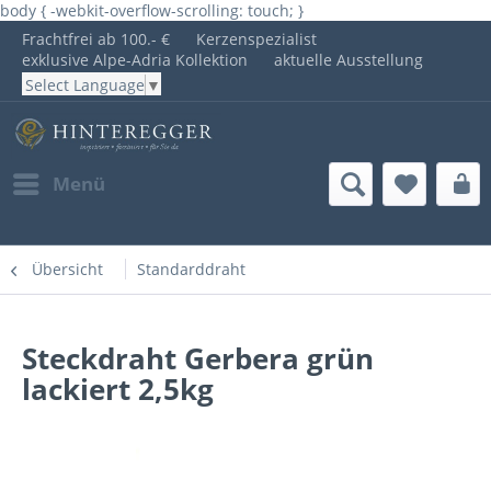
body { -webkit-overflow-scrolling: touch; }
Frachtfrei ab 100.- €
Kerzenspezialist
exklusive Alpe-Adria Kollektion
aktuelle Ausstellung
Select Language
▼
Menü
Übersicht
Standarddraht
Steckdraht Gerbera grün
lackiert 2,5kg