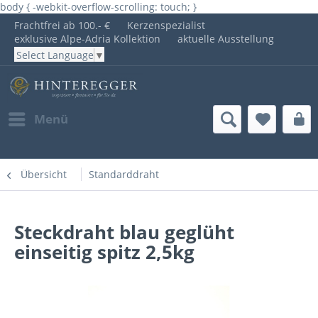
body { -webkit-overflow-scrolling: touch; }
Frachtfrei ab 100.- €
Kerzenspezialist
exklusive Alpe-Adria Kollektion
aktuelle Ausstellung
Select Language
▼
Menü
Übersicht
Standarddraht
Steckdraht blau geglüht
einseitig spitz 2,5kg