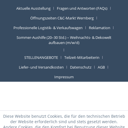
Aktuelle Ausstellung
Fragen und Antworten (FAQs)
Öffnungszeiten C&C-Markt Wernberg
Professionelle Logistik- & Verkaufswagen
Reklamation
Sommer-Aushilfe (20–30 Std.) – Weihnachts- & Dekowelt
aufbauen (m/w/d)
STELLENANGEBOTE
Teilzeit-Mitarbeiterin
Liefer- und Versandkosten
Datenschutz
AGB
Impressum
Diese Website benutzt Cookies, die für den technischen Betrieb
der Website erforderlich sind und stets gesetzt werden.
Andere Cookies, die den Komfort bei Benutzung dieser Website