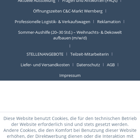
Aktuelle Ausstellung
Fragen und Antworten (FAQs)
Öffnungszeiten C&C-Markt Wernberg
Professionelle Logistik- & Verkaufswagen
Reklamation
Sommer-Aushilfe (20–30 Std.) – Weihnachts- & Dekowelt
aufbauen (m/w/d)
STELLENANGEBOTE
Teilzeit-Mitarbeiterin
Liefer- und Versandkosten
Datenschutz
AGB
Impressum
Diese Website benutzt Cookies, die für den technischen Betrieb
der Website erforderlich sind und stets gesetzt werden.
Andere Cookies, die den Komfort bei Benutzung dieser Website
erhöhen, der Direktwerbung dienen oder die Interaktion mit