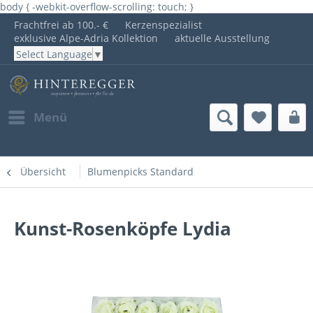
body { -webkit-overflow-scrolling: touch; }
Frachtfrei ab 100.- €
Kerzenspezialist
exklusive Alpe-Adria Kollektion
aktuelle Ausstellung
Select Language
▼
Menü
Übersicht
Blumenpicks Standard
Kunst-Rosenköpfe Lydia