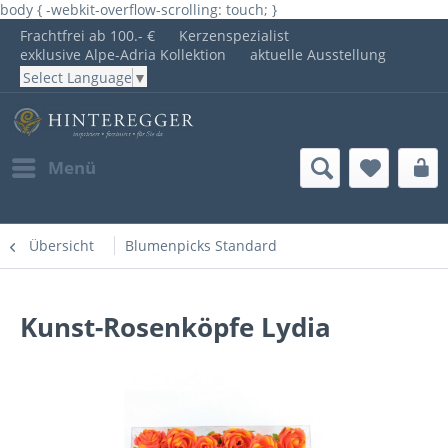
body { -webkit-overflow-scrolling: touch; }
Frachtfrei ab 100.- €
Kerzenspezialist
exklusive Alpe-Adria Kollektion
aktuelle Ausstellung
Select Language
▼
Menü
Übersicht
Blumenpicks Standard
Kunst-Rosenköpfe Lydia