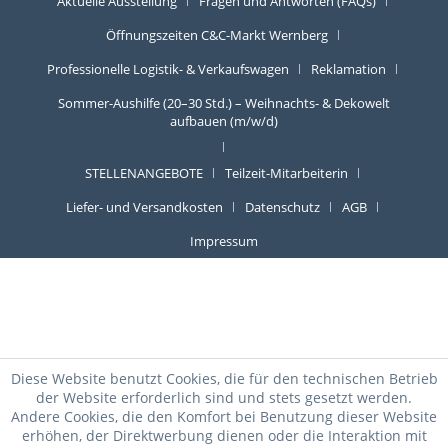
Aktuelle Ausstellung
Fragen und Antworten (FAQs)
Öffnungszeiten C&C-Markt Wernberg
Professionelle Logistik- & Verkaufswagen
Reklamation
Sommer-Aushilfe (20–30 Std.) – Weihnachts- & Dekowelt
aufbauen (m/w/d)
STELLENANGEBOTE
Teilzeit-Mitarbeiterin
Liefer- und Versandkosten
Datenschutz
AGB
Impressum
Diese Website benutzt Cookies, die für den technischen Betrieb
der Website erforderlich sind und stets gesetzt werden.
Andere Cookies, die den Komfort bei Benutzung dieser Website
erhöhen, der Direktwerbung dienen oder die Interaktion mit