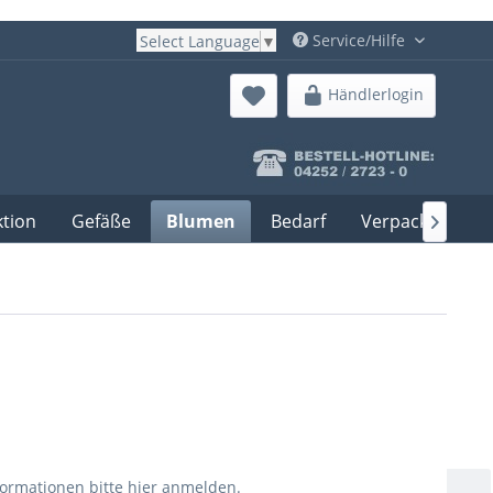
Service/Hilfe
Select Language
▼
Händlerlogin
ktion
Gefäße
Blumen
Bedarf
Verpackung

formationen bitte
hier anmelden
.