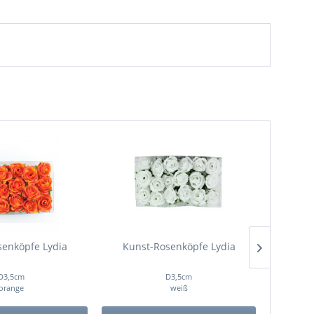
TIPP!
senköpfe Lydia
Kunst-Rosenköpfe Lydia
Rose
D3,5cm
D3,5cm
orange
weiß