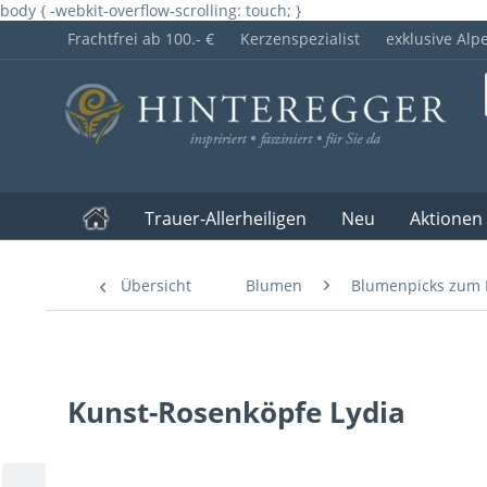
body { -webkit-overflow-scrolling: touch; }
Frachtfrei ab 100.- €
Kerzenspezialist
exklusive Alp
Trauer-Allerheiligen
Neu
Aktionen
Übersicht
Blumen
Blumenpicks zum 
Kunst-Rosenköpfe Lydia