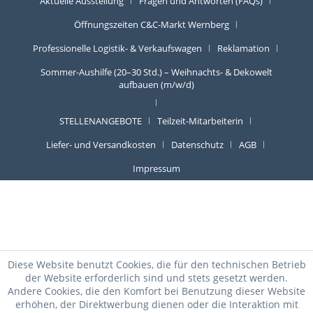
Aktuelle Ausstellung
Fragen und Antworten (FAQs)
Öffnungszeiten C&C-Markt Wernberg
Professionelle Logistik- & Verkaufswagen
Reklamation
Sommer-Aushilfe (20–30 Std.) – Weihnachts- & Dekowelt
aufbauen (m/w/d)
STELLENANGEBOTE
Teilzeit-Mitarbeiterin
Liefer- und Versandkosten
Datenschutz
AGB
Impressum
Diese Website benutzt Cookies, die für den technischen Betrieb
der Website erforderlich sind und stets gesetzt werden.
Andere Cookies, die den Komfort bei Benutzung dieser Website
erhöhen, der Direktwerbung dienen oder die Interaktion mit