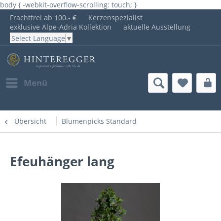
body { -webkit-overflow-scrolling: touch; }
Frachtfrei ab 100.- €
Kerzenspezialist
exklusive Alpe-Adria Kollektion
aktuelle Ausstellung
Select Language
▼
Menü
Übersicht
Blumenpicks Standard
Efeuhänger lang